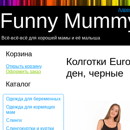
Адре
Funny Mumm
Всё-всё-всё для хорошей мамы и её малыша
Корзина
Колготки Eur
Открыть корзину
ден, черные
Оформить заказ
Каталог
Одежда для беременных
Одежда для кормящих
мам
Слинги
Слингокуртки и куртки