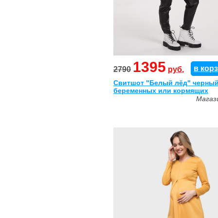
1395
в кор
2790
руб.
Свитшот "Белый лёд" черный
беременных или кормящих
Магаз