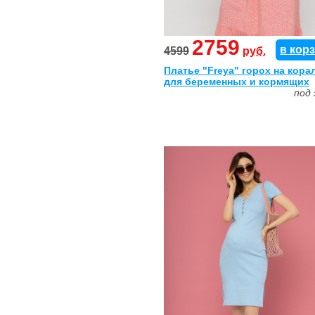
2759
в кор
4599
руб.
Платье "Freya" горох на кора
для беременных и кормящих
под 