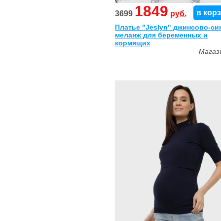
1849
в кор
3699
руб.
Платье "Jeslyn" джинсово-си
меланж для беременных и
кормящих
Магаз