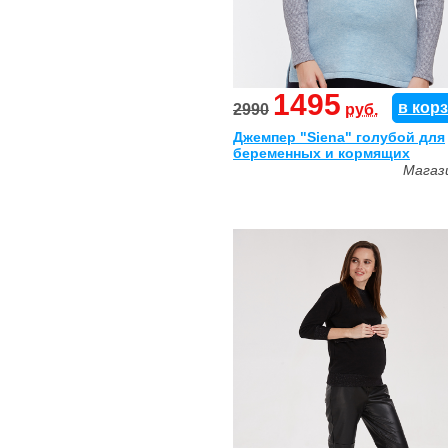
1495
в кор
2990
руб.
Джемпер "Siena" голубой для
беременных и кормящих
Магаз