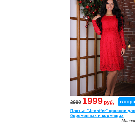
1999
в кор
3990
руб.
Платье "Jennifer" красное дл
беременных и кормящих
Магаз