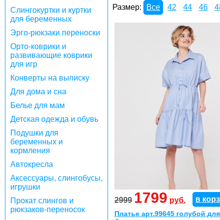
Размер:
Все
42
44
46
4
Слингокуртки и куртки
для беременных
Эрго-рюкзаки переноски
Орто-коврики и
развивающие коврики
для игр
Конверты на выписку
Для дома и сна
Белье для мам
Детская одежда и обувь
Подушки для
беременных и
кормления
Автокресла
Аксессуары, слингобусы,
игрушки
1799
в кор
2999
руб.
Прокат слингов и
рюкзаков-переносок
Платье арт.99645 голубой для