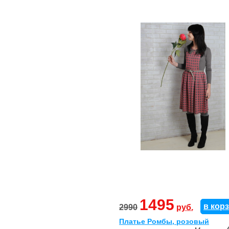
1495
в кор
2990
руб.
Платье Ромбы, розовый