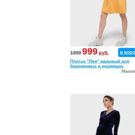
999
в кор
1999
руб.
Платье "Лия" медовый для
беременных и кормящих
Магаз