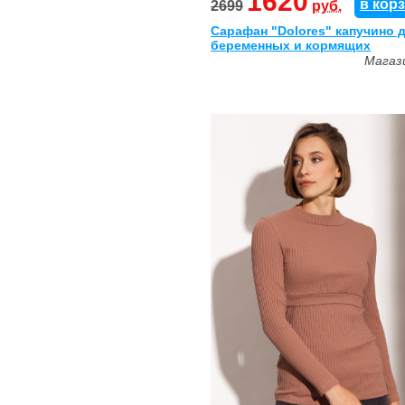
1620
в кор
2699
руб.
Сарафан "Dolores" капучино 
беременных и кормящих
Магаз