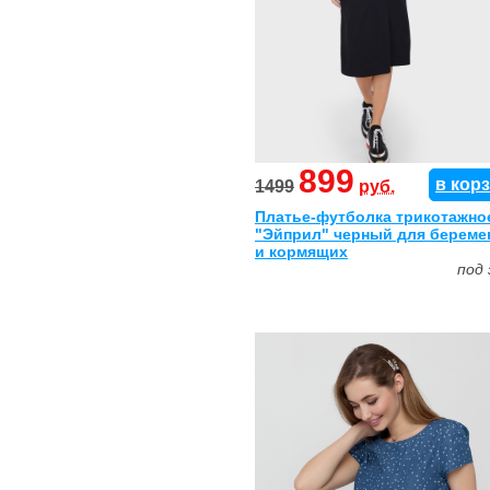
899
в кор
1499
руб.
Платье-футболка трикотажно
"Эйприл" черный для береме
и кормящих
под 