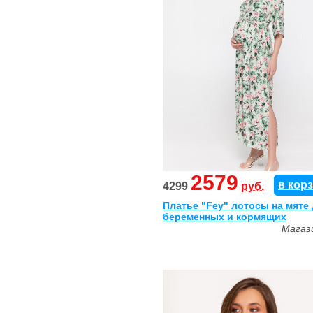
2579
в кор
4299
руб.
Платье "Fey" лотосы на мяте
беременных и кормящих
Магаз