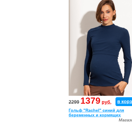
1379
в кор
2299
руб.
Гольф "Rachel" синий для
беременных и кормящих
Магаз