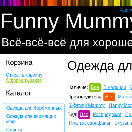
Адре
Funny Mumm
Всё-всё-всё для хорош
Корзина
Одежда дл
Открыть корзину
Оформить заказ
Наличие:
Все
В наличии
Каталог
Производитель:
Все
Maruss
Y@mmy Mammy
Happy Mo
Одежда для беременных
Вид:
Все
Распродажа!
Пр
Одежда для кормящих
мам
Платья, сарафаны
Блузы, 
Слинги