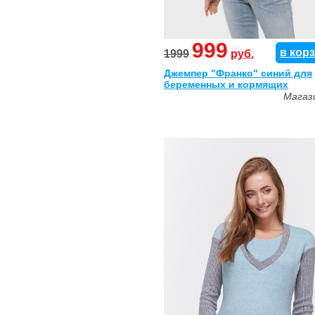
999
в кор
1999
руб.
Джемпер "Франко" синий для
беременных и кормящих
Магаз