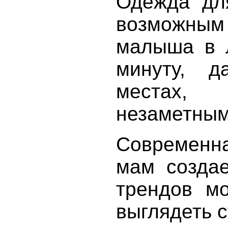
Одежда дл
возможн
малыша в 
минуту, 
местах,
незаметным
Современн
мам создае
трендов м
выглядеть с