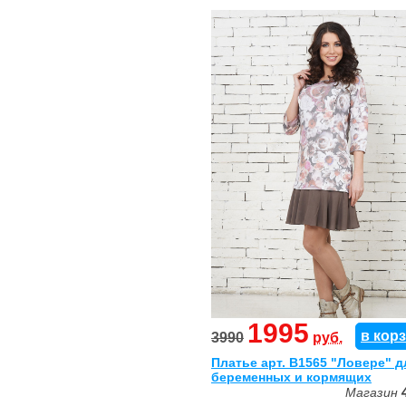
1995
в кор
3990
руб.
Платье арт. B1565 "Ловере" д
беременных и кормящих
Магазин