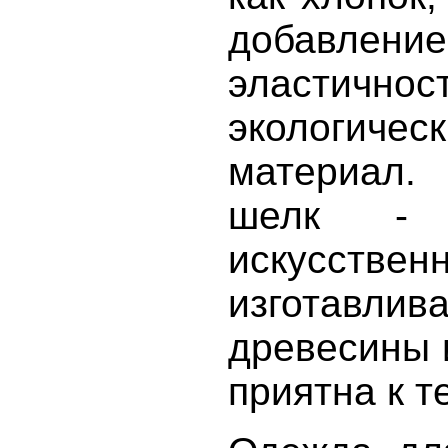
добавл
эластично
экологиче
материал.
шелк - 
искусс
изготавл
древесины 
приятна к т