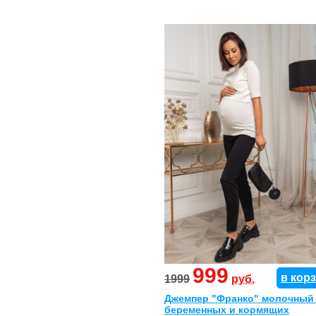
999
в кор
1999
руб.
Джемпер "Франко" молочный
беременных и кормящих