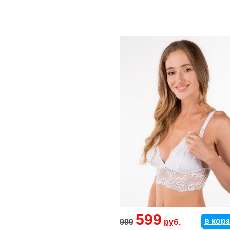
599
в кор
999
руб.