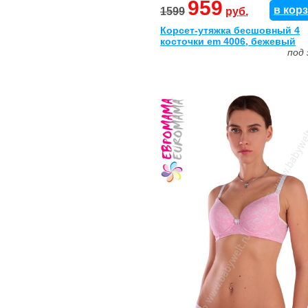
959
в кор
1599
руб.
Корсет-утяжка бесшовный 4
косточки em 4006, бежевый
под 