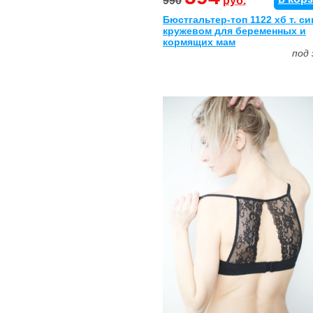
990
руб.
Бюстгальтер-топ 1122 хб т. си
кружевом для беременных и
кормящих мам
под 