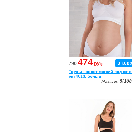
474
в кор
790
руб.
Трусы-корсет мягкий под жив
em 4013, белый
5(108
Магазин