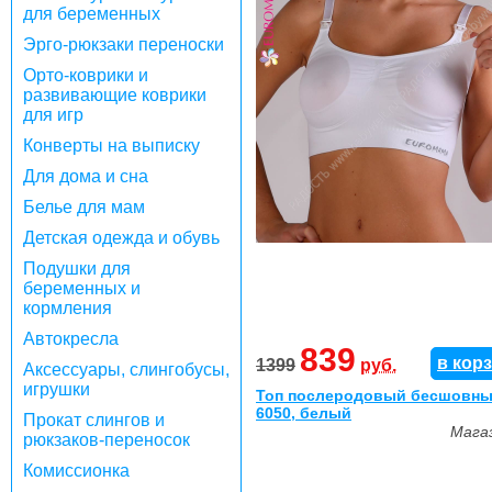
для беременных
Эрго-рюкзаки переноски
Орто-коврики и
развивающие коврики
для игр
Конверты на выписку
Для дома и сна
Белье для мам
Детская одежда и обувь
Подушки для
беременных и
кормления
Автокресла
839
в кор
1399
руб.
Аксессуары, слингобусы,
игрушки
Топ послеродовый бесшовны
6050, белый
Прокат слингов и
Мага
рюкзаков-переносок
Комиссионка