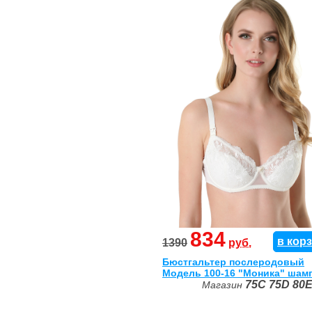
834
в кор
1390
руб.
Бюстгальтер послеродовый
Модель 100-16 "Моника" шам
75C
75D
80
Магазин