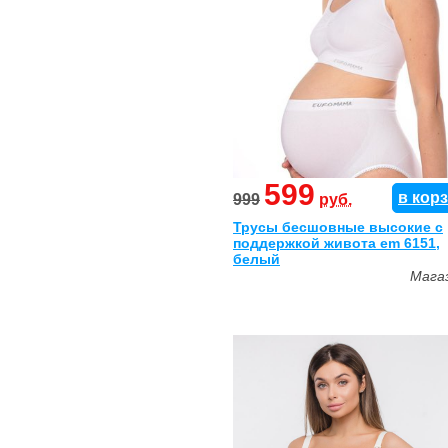
599
в кор
999
руб.
Трусы бесшовные высокие с
поддержкой живота em 6151,
белый
Мага