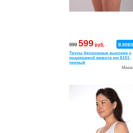
599
в кор
999
руб.
Трусы бесшовные высокие с
поддержкой живота em 6151,
черный
Мага