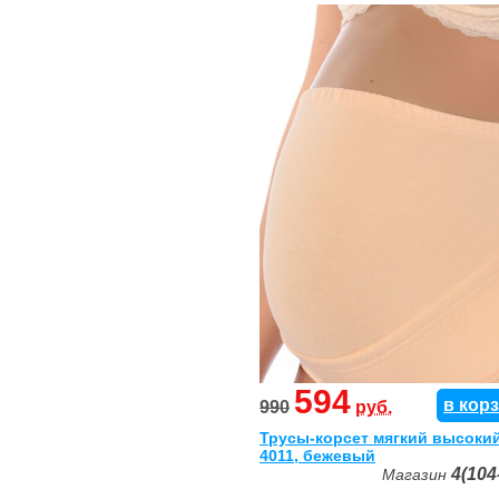
594
в кор
990
руб.
Трусы-корсет мягкий высоки
4011, бежевый
4(104
Магазин