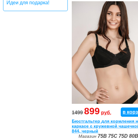
Идеи для подарка!
899
в кор
1499
руб.
Бюстгальтер для кормления 
каркасе с кружевной чашечко
844, черный
75B
75C
75D
80
Магазин