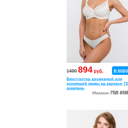
894
в кор
1490
руб.
Бюстгалтер кружевной для
кормящей мамы на каркасе 72
шампань
75B
85
Магазин