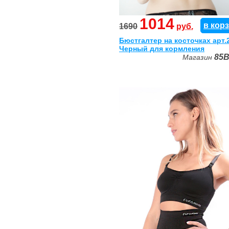
1014
в кор
1690
руб.
Бюстгалтер на косточках арт.
Черный для кормления
85
Магазин