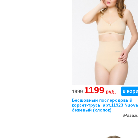
1199
в кор
1999
руб.
Бесшовный послеродовый
корсет-трусы арт.11923 Nuova
бежевый (хлопок)
Магаз