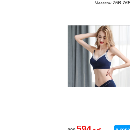
75B
75
Магазин
594
в кор