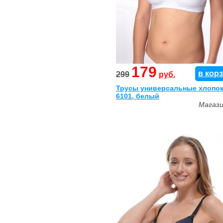
179
в кор
299
руб.
Трусы универсальные хлопок
6101, белый
Магаз