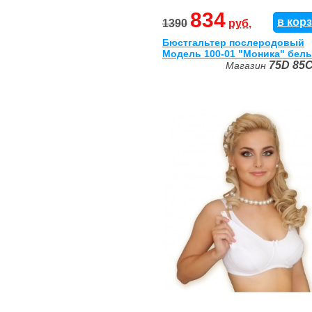
834
в кор
1390
руб.
Бюстгальтер послеродовый
Модель 100-01 "Моника" бел
75D
85
Магазин