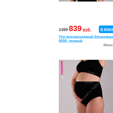
839
в кор
1399
руб.
Топ послеродовый бесшовны
6050, черный
Мага