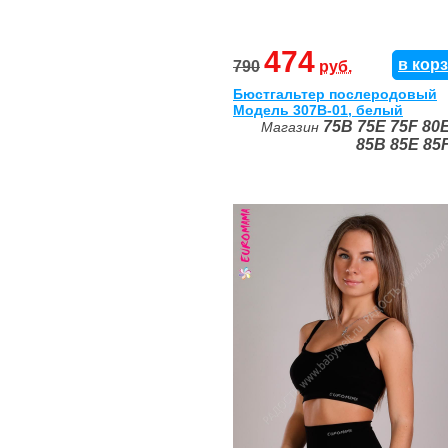
474
в кор
790
руб.
Бюстгальтер послеродовый
Модель 307В-01, белый
75B
75E
75F
80
Магазин
85B
85E
85