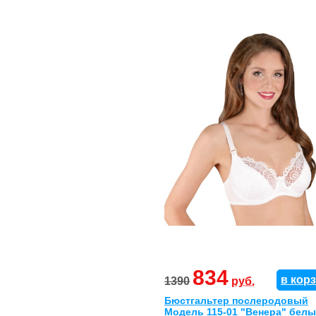
834
в кор
1390
руб.
Бюстгальтер послеродовый
Модель 115-01 "Венера" бел