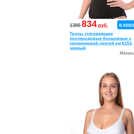
834
в кор
1390
руб.
Трусы утягивающие
послеродовые бесшовные с
силиконовой лентой ем 6153,
черный
Магаз