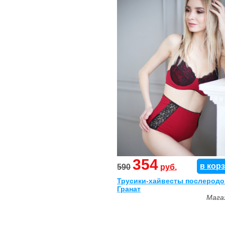
354
в кор
590
руб.
Трусики-хайвесты послеродо
Гранат
Мага