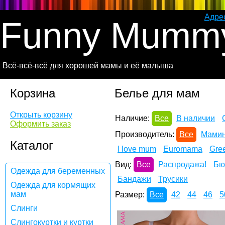
Адре
Funny Mumm
Всё-всё-всё для хорошей мамы и её малыша
Корзина
Белье для мам
Открыть корзину
Наличие:
Все
В наличии
Оформить заказ
Производитель:
Все
Мамин
Каталог
I love mum
Euromama
Gre
Вид:
Все
Распродажа!
Бю
Одежда для беременных
Бандажи
Трусики
Одежда для кормящих
мам
Размер:
Все
42
44
46
5
Слинги
Слингокуртки и куртки