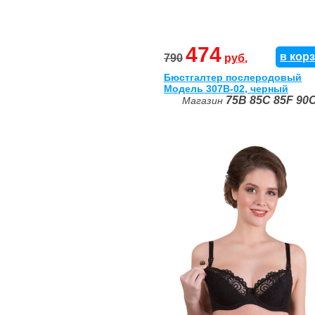
474
в кор
790
руб.
Бюстгалтер послеродовый
Модель 307B-02, черный
75B
85C
85F
90
Магазин