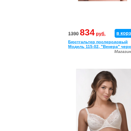
834
в кор
1390
руб.
Бюстгальтер послеродовый
Модель 115-02, "Венера" чер
Магази