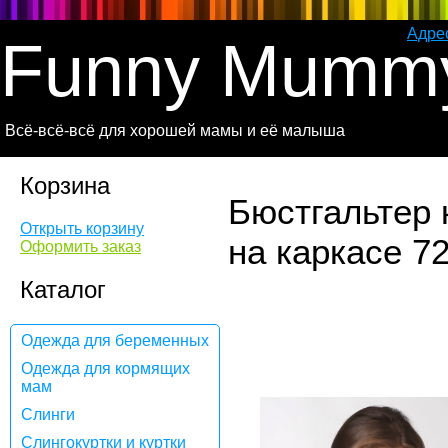
Адре
Funny Mumm
Всё-всё-всё для хорошей мамы и её малыша
Корзина
Бюстгальтер
Открыть корзину
на каркасе 7
Оформить заказ
Каталог
Одежда для беременных
Одежда для кормящих
мам
Слинги
Слингокуртки и куртки