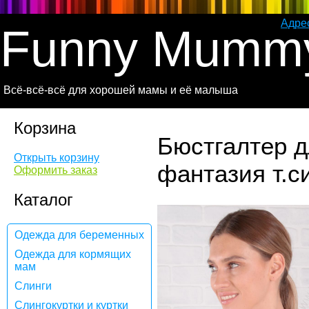
Адре
Funny Mumm
Всё-всё-всё для хорошей мамы и её малыша
Корзина
Бюстгалтер 
Открыть корзину
фантазия т.с
Оформить заказ
Каталог
Одежда для беременных
Одежда для кормящих
мам
Слинги
Слингокуртки и куртки