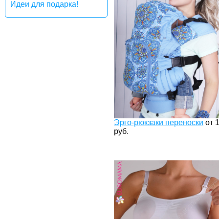
Идеи для подарка!
Эрго-рюкзаки переноски
от
руб.