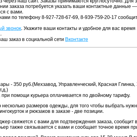
з через наш сайт. Заказы принимаются круглосуточно. Для
нии заказа потребуется указать ваши контактные данные — 
ся с вами.
нами по телефону 8-927-728-67-69, 8-939-759-20-17 сообщи
ый звонок
. Укажите ваши контакты и удобное для вас время
.
ваш заказ в социальной сети
Вконтакте
ы - 350 руб.(Мехзавод, Управленческий, Красная Глинка, 
.д.)
а при помощи курьера оплачивается по двойному тарифу.
 несколько размеров одежды, для того чтобы выбрать нужн
нгокурток и рюкзаков в заказе - две позиции.
жер свяжется с вами для подтверждения заказа, сообщит в
рьер также связывается с вами и сообщает точное время пр