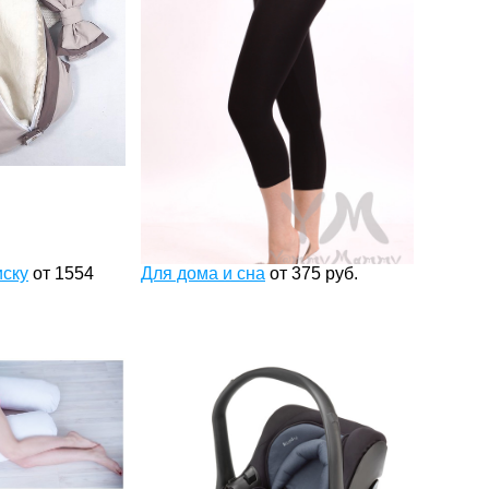
иску
от
1554
Для дома и сна
от
375
руб.