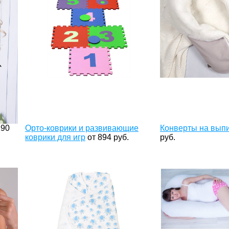
190
Орто-коврики и развивающие
Конверты на вып
коврики для игр
от
894
руб.
руб.