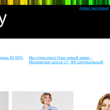
Адрес магазина
y
одажа 40-50%
Мы открылись! Наш новый адрес -
Московское шоссе 27, ЖК Центральный!