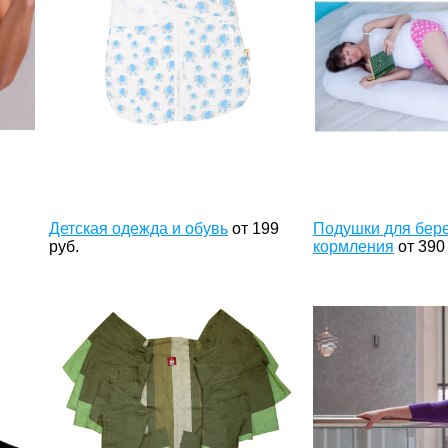
Детская одежда и обувь
от
199
Подушки для бер
руб.
кормления
от
390