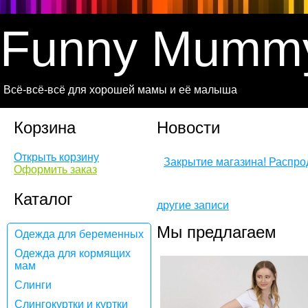
Funny Mumm
Всё-всё-всё для хорошей мамы и её малыша
Корзина
Новости
Открыть корзину
Закрытие магазина! Распр
Оформить заказ
Каталог
другие записи
Мы предлагаем
Одежда для беременных
Одежда для кормящих
мам
Слинги
Слингокуртки и куртки