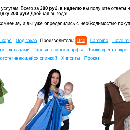
услугам. Всего за
300 руб. в неделю
вы получите ответы н
идку 200 руб!
Двойная выгода!
сомнения, и вы уже определились с необходимостью покупк
Скоро
Под заказ
Производитель:
Все
Bambino
I love 
ги с кольцами
Тканые слинги-шарфы
Лямки крест-накрес
 отстегивающейся спинкой
Хипситы
Прокат