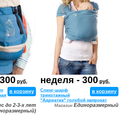
 300
неделя - 300
руб.
руб.
um
Слинг-шарф
в корзину
в корзину
ная
трикотажный
"Адриатик" голубой напрокат
ес до 2-3-х лет
Единоразмерный
Магазин
иноразмерный)