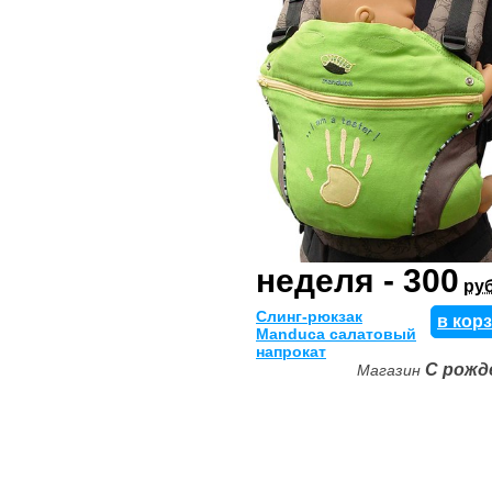
неделя - 300
руб
Слинг-рюкзак
в кор
Manduca салатовый
напрокат
С рожд
Магазин