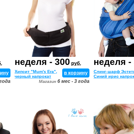
неделя - 300
неделя -
.
руб.
Хипсит "Mum's Era",
Слинг-шарф Эстет
зину
в корзину
черный напрокат
Синий ирис напро
 года
6 мес - 3 года
Магазин