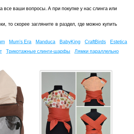
а все ваши вопросы. А при покупке у нас слинга или
и, то скорее загляните в раздел, где можно купить
mum
Mum's Era
Manduca
BabyKing
CraftBirds
Estetica
т
Трикотажные слинги-шарфы
Лямки параллельно