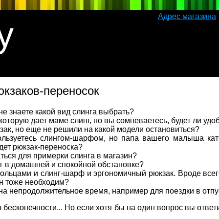
Адрес магазина
y
юкзаков-переносок
 не знаете какой вид слинга выбрать?
которую дает маме слинг, но вы сомневаетесь, будет ли удо
зак, но еще не решили на какой модели остановиться?
льзуетесь слингом-шарфом, но папа вашего малыша кате
дет рюкзак-переноска?
ться для примерки слинга в магазин?
г в домашней и спокойной обстановке?
 кольцами и слинг-шарф и эргономичный рюкзак. Вроде всег
он тоже необходим?
на непродолжительное время, например для поездки в отпу
бесконечности... Но если хотя бы на один вопрос вы ответ