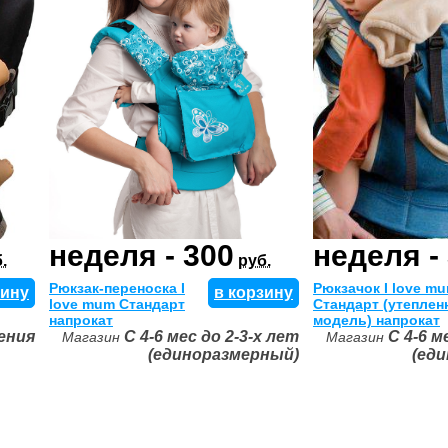
неделя - 300
неделя -
.
руб.
Рюкзак-переноска I
Рюкзачок I love m
зину
в корзину
love mum Стандарт
Стандарт (утеплен
напрокат
модель) напрокат
ения
С 4-6 мес до 2-3-х лет
С 4-6 м
Магазин
Магазин
(единоразмерный)
(ед