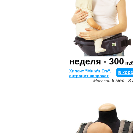
неделя - 300
руб
Хипсит "Mum's Era",
в кор
антрацит напрокат
6 мес - 3
Магазин