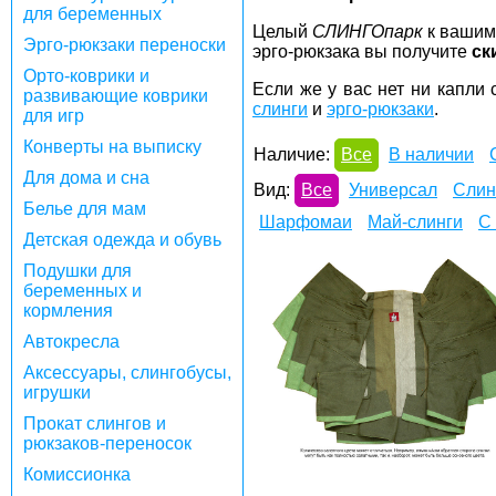
для беременных
Целый
СЛИНГОпарк
к вашим 
Эрго-рюкзаки переноски
эрго-рюкзака вы получите
ск
Орто-коврики и
Если же у вас нет ни капли 
развивающие коврики
слинги
и
эрго-рюкзаки
.
для игр
Конверты на выписку
Наличие:
Все
В наличии
Для дома и сна
Вид:
Все
Универсал
Слин
Белье для мам
Шарфомаи
Май-слинги
С
Детская одежда и обувь
Подушки для
беременных и
кормления
Автокресла
Аксессуары, слингобусы,
игрушки
Прокат слингов и
рюкзаков-переносок
Комиссионка