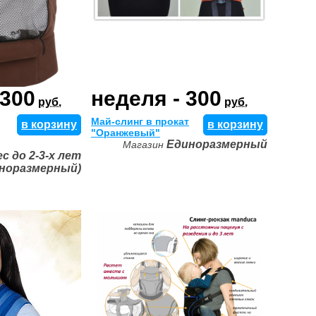
 300
неделя - 300
руб.
руб.
Май-слинг в прокат
в корзину
в корзину
"Оранжевый"
Единоразмерный
Магазин
ес до 2-3-х лет
иноразмерный)