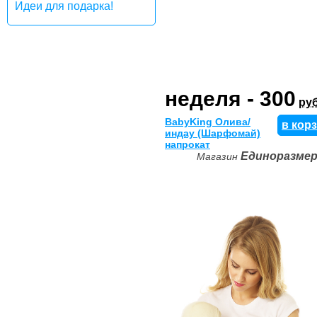
Идеи для подарка!
неделя - 300
руб
BabyKing Олива/
в кор
индау (Шарфомай)
напрокат
Единоразме
Магазин