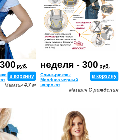
 300
неделя - 300
руб.
руб.
ика
Слинг-рюкзак
в корзину
в корзину
кат
Manduca черный
4,7 м
напрокат
Магазин
С рождения
Магазин