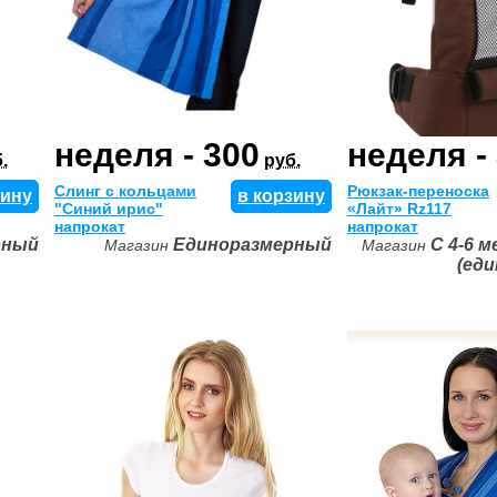
неделя - 300
неделя -
.
руб.
Слинг с кольцами
Рюкзак-переноска
зину
в корзину
"Синий ирис"
«Лайт» Rz117
напрокат
напрокат
рный
Единоразмерный
С 4-6 м
Магазин
Магазин
(ед