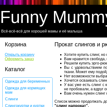
Funny Mumm
Всё-всё-всё для хорошей мамы и её малыша
Корзина
Прокат слингов и р
Открыть корзину
Хотите купить слинг, но
Оформить заказ
Вам нравится свобода, 
Решили купить эрго-рюк
Вы с удовольствием по
Каталог
ткани. Может ему подой
Нет возможности выбра
Хочется осваивать слин
Одежда для беременных
У вас уже есть слинг с
Одежда для кормящих
не пробовали, а вдруг 
мам
Вам очень нужен слинг 
Слинги
Список можно продолжать до 
Слингокуртки и куртки
"слинг напрокат".