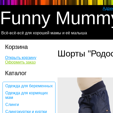
Адре
Funny Mumm
Всё-всё-всё для хорошей мамы и её малыша
Корзина
Шорты "Родо
Открыть корзину
Оформить заказ
Каталог
Одежда для беременных
Одежда для кормящих
мам
Слинги
Слингокуртки и куртки