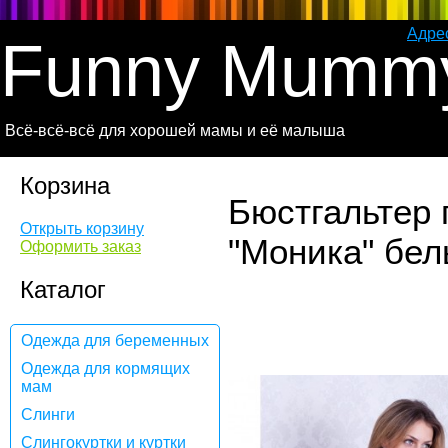
Адре
Funny Mumm
Всё-всё-всё для хорошей мамы и её малыша
Корзина
Бюстгальтер
Открыть корзину
"Моника" бе
Оформить заказ
Каталог
Одежда для беременных
Одежда для кормящих
мам
Слинги
Слингокуртки и куртки