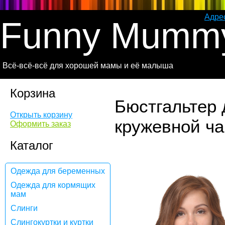
Адре
Funny Mumm
Всё-всё-всё для хорошей мамы и её малыша
Корзина
Бюстгальтер 
Открыть корзину
кружевной ча
Оформить заказ
Каталог
Одежда для беременных
Одежда для кормящих
мам
Слинги
Слингокуртки и куртки