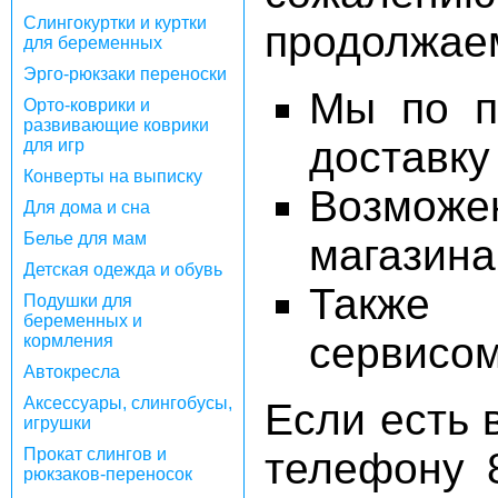
Слингокуртки и куртки
продолжаем
для беременных
Эрго-рюкзаки переноски
Мы по п
Орто-коврики и
развивающие коврики
доставку
для игр
Конверты на выписку
Возможе
Для дома и сна
Белье для мам
магазина
Детская одежда и обувь
Также 
Подушки для
беременных и
сервисом
кормления
Автокресла
Аксессуары, слингобусы,
Если есть 
игрушки
Прокат слингов и
телефону 8
рюкзаков-переносок