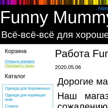
Адре
Funny Mumm
Всё-всё-всё для хорош
Корзина
Работа Fu
Открыть корзину
Оформить заказ
2020.05.06
Каталог
Дорогие м
Одежда для беременных
Наш мага
Одежда для кормящих
мам
сожален
Слинги