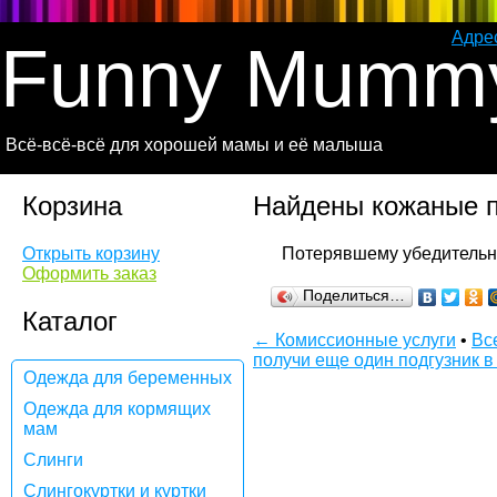
Адре
Funny Mumm
Всё-всё-всё для хорошей мамы и её малыша
Корзина
Найдены кожаные п
Открыть корзину
Оформить заказ
Поделиться…
Каталог
← Комиссионные услуги
•
Вс
получи еще один подгузник
Одежда для беременных
Одежда для кормящих
мам
Слинги
Слингокуртки и куртки