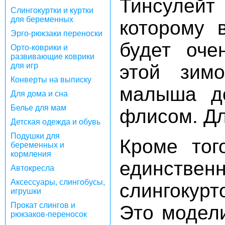
Тинсулейт
Слингокуртки и куртки
для беременных
которому
Эрго-рюкзаки переноски
будет оче
Орто-коврики и
развивающие коврики
для игр
этой зимо
Конверты на выписку
малыша до
Для дома и сна
Белье для мам
флисом. Дл
Детская одежда и обувь
Подушки для
Кроме того
беременных и
кормления
единстве
Автокресла
Аксессуары, слингобусы,
слингокурт
игрушки
Прокат слингов и
Это моде
рюкзаков-переносок