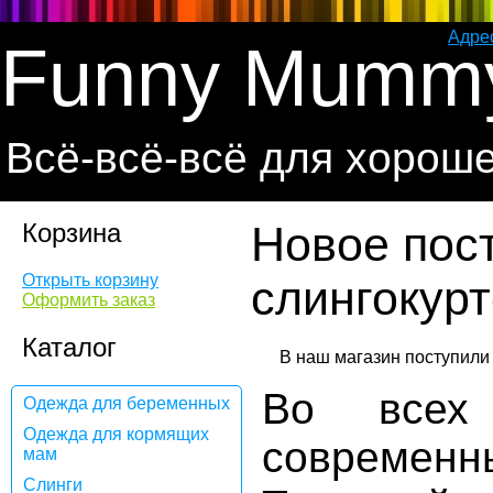
Адре
Funny Mumm
Всё-всё-всё для хорош
Корзина
Новое пос
Открыть корзину
слингокурт
Оформить заказ
Каталог
Во всех 
Одежда для беременных
Одежда для кормящих
современ
мам
Слинги