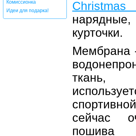
Комиссионка
Christmas
Идеи для подарка!
нарядные
курточки.
Мембрана 
водонеп
ткань,
используе
спортивно
сейчас о
пошива