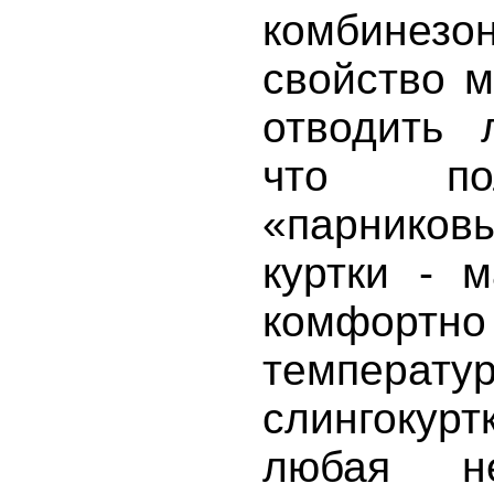
комбинез
свойство 
отводить 
что пол
«парнико
куртки - 
комфор
темпера
слингоку
любая не