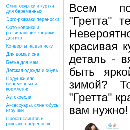
Всем по
Слингокуртки и куртки
для беременных
"Гретта" т
Эрго-рюкзаки переноски
Орто-коврики и
Невероят
развивающие коврики
для игр
красивая к
Конверты на выписку
Для дома и сна
деталь - в
Белье для мам
быть ярко
Детская одежда и обувь
Подушки для
зимой? То
беременных и
кормления
"Гретта" кр
Автокресла
Аксессуары, слингобусы,
вам нужно!
игрушки
Прокат слингов и
рюкзаков-переносок