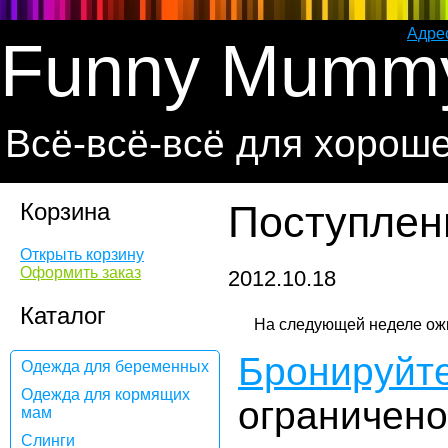
Адре
Funny Mumm
Всё-всё-всё для хорош
Корзина
Поступлени
Открыть корзину
Оформить заказ
2012.10.18
Каталог
Бронируйте
Одежда для беременных
Одежда для кормящих
ограничено
мам
Слинги