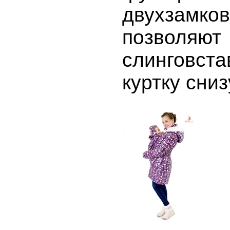
двухзамк
позвол
слинговста
куртку сниз