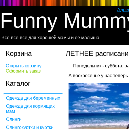
Адре
Funny Mumm
Всё-всё-всё для хорошей мамы и её малыша
Корзина
ЛЕТНЕЕ расписание
Открыть корзину
Оформить заказ
А воскресенье у нас тепе
Каталог
Одежда для беременных
Одежда для кормящих
мам
Слинги
Слингокуртки и куртки