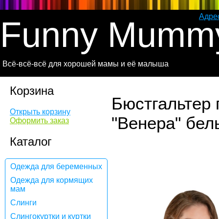
Адре
Funny Mumm
Всё-всё-всё для хорошей мамы и её малыша
Корзина
Бюстгальтер 
Открыть корзину
"Венера" бел
Оформить заказ
Каталог
Одежда для беременных
Одежда для кормящих
мам
Слинги
Слингокуртки и куртки